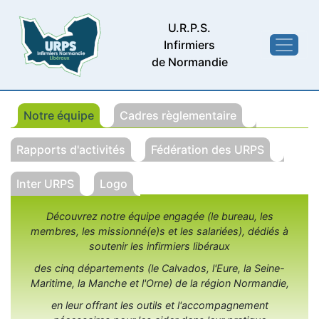
U.R.P.S.
Infirmiers
de Normandie
Notre équipe
Cadres règlementaire
Rapports d'activités
Fédération des URPS
Inter URPS
Logo
Découvrez notre équipe engagée (le bureau, les
membres, les missionné(e)s et les salariées), dédiés à
soutenir les infirmiers libéraux
des cinq départements (le Calvados, l'Eure, la Seine-
Maritime, la Manche et l'Orne) de la région Normandie,
en leur offrant les outils et l'accompagnement