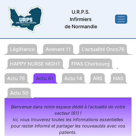
U.R.P.S.
Infirmiers
de Normandie
Légifrance
Avenant 11
L'actualité Onco76
HAPPY NURSE NIGHT
FPAS Cherbourg
Actu 76
Actu 61
Actu 14
ARS
HAS
Actu 50
Bienvenue dans notre espace dédié à l'actualité de votre
secteur (61) !
Ici, vous trouverez toutes les informations essentielles
pour rester informé et partager les nouveautés avec vos
patients.